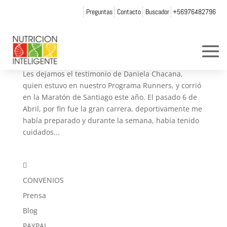
Preguntas
Contacto
Buscador
+56976482796
Programa Runners-Daniela Chacana, post
Maratón de Stgo.
por
Web Admin NI
|
Abr 10, 2014
|
Entrevistas
Les dejamos el testimonio de Daniela Chacana,
quien estuvo en nuestro Programa Runners, y corrió
en la Maratón de Santiago este año. El pasado 6 de
Abril, por fin fue la gran carrera, deportivamente me
había preparado y durante la semana, había tenido
cuidados...

CONVENIOS
Prensa
Blog
PAYPAL