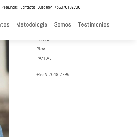
Preguntas
Contacto
Buscador
+56976482796

ntos
Metodología
Somos
Testimonios
CONVENIOS
Prensa
Blog
PAYPAL
+56 9 7648 2796