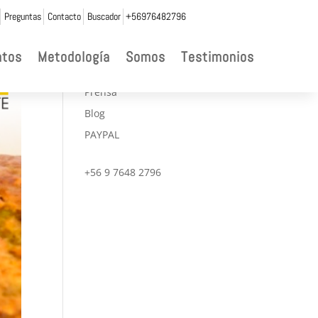
Preguntas
Contacto
Buscador
+56976482796

ntos
Metodología
Somos
Testimonios
CONVENIOS
Prensa
Blog
PAYPAL
+56 9 7648 2796