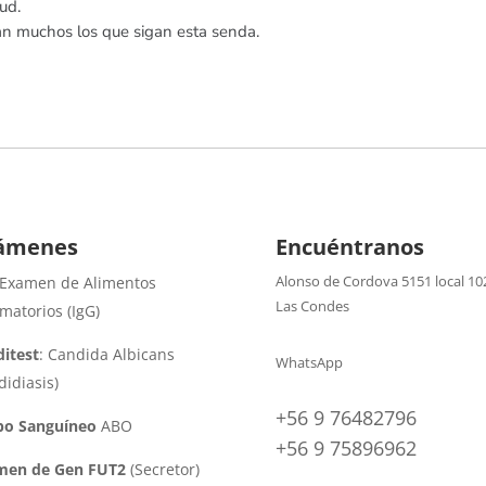
ud.
an muchos los que sigan esta senda.
ámenes
Encuéntranos
Alonso de Cordova 5151 local 10
 Examen de Alimentos
Las Condes
amatorios (IgG)
itest
: Candida Albicans
WhatsApp
didiasis)
+56 9 76482796
po Sanguíneo
ABO
+56 9 75896962
men de Gen FUT2
(Secretor)