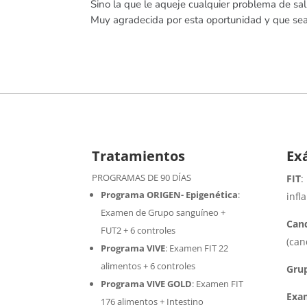
Sino la que le aqueje cualquier problema de sal
Muy agradecida por esta oportunidad y que se
Tratamientos
Ex
PROGRAMAS DE 90 DÍAS
FIT
:
Programa ORIGEN- Epigenética
:
infl
Examen de Grupo sanguíneo +
Cand
FUT2 + 6 controles
(can
Programa VIVE
:
Examen FIT 22
alimentos + 6 controles
Gru
Programa VIVE GOLD
: Examen FIT
Exa
176 alimentos + Intestino