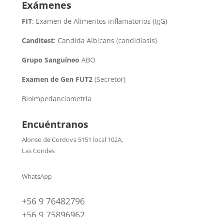
Exámenes
FIT
: Examen de Alimentos inflamatorios (IgG)
Canditest
: Candida Albicans (candidiasis)
Grupo Sanguíneo
ABO
Examen de Gen FUT2
(Secretor)
Bioimpedanciometría
Encuéntranos
Alonso de Cordova 5151 local 102A
,
Las Condes
WhatsApp
+56 9 76482796
+56 9 75896962