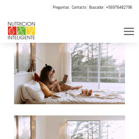
Preguntas
Contacto
Buscador
+56976482796
por
Web Admin NI
|
Nov 30, 2021