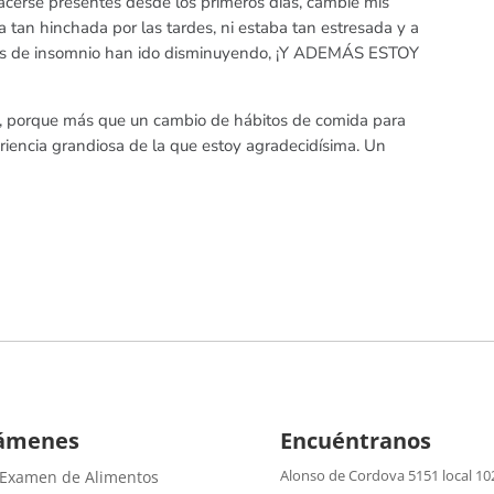
acerse presentes desde los primeros días, cambié mis
a tan hinchada por las tardes, ni estaba tan estresada y a
s de insomnio han ido disminuyendo, ¡Y ADEMÁS ESTOY
io, porque más que un cambio de hábitos de comida para
eriencia grandiosa de la que estoy agradecidísima. Un
ámenes
Encuéntranos
Alonso de Cordova 5151 local 10
 Examen de Alimentos