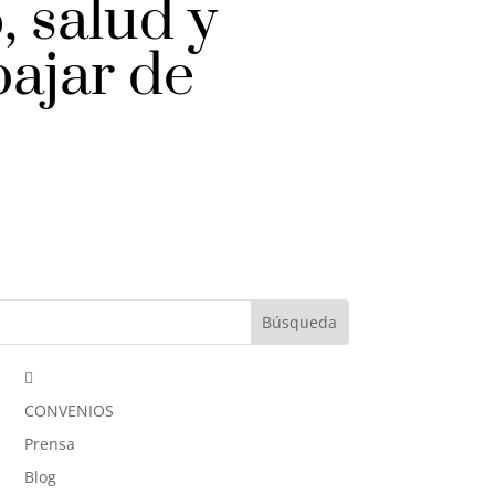
, salud y
bajar de

CONVENIOS
Prensa
Blog