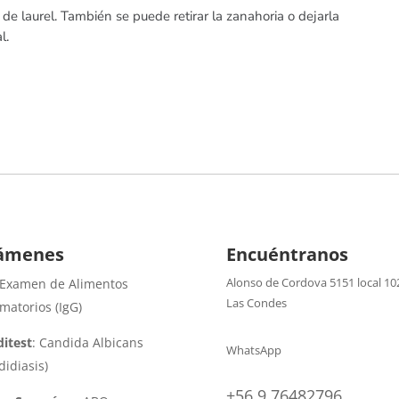
a de laurel. También se puede retirar la zanahoria o dejarla
l.
ámenes
Encuéntranos
Alonso de Cordova 5151 local 10
 Examen de Alimentos
Las Condes
amatorios (IgG)
itest
: Candida Albicans
WhatsApp
didiasis)
+56 9 76482796