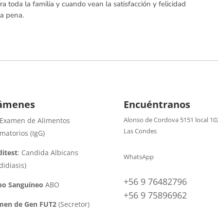
a toda la familia y cuando vean la satisfacción y felicidad
la pena.
ámenes
Encuéntranos
Alonso de Cordova 5151 local 10
 Examen de Alimentos
Las Condes
amatorios (IgG)
itest
: Candida Albicans
WhatsApp
didiasis)
+56 9 76482796
po Sanguíneo
ABO
+56 9 75896962
men de Gen FUT2
(Secretor)