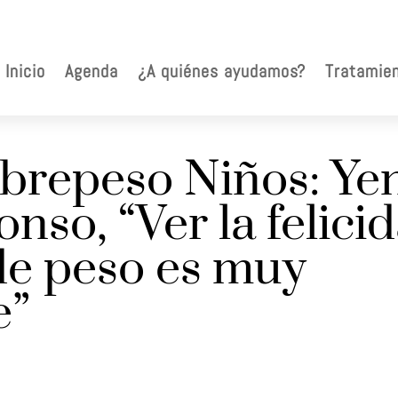
Inicio
Agenda
¿A quiénes ayudamos?
Tratamie
repeso Niños: Yen
nso, “Ver la felici
 de peso es muy
e”