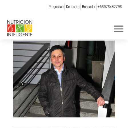
Preguntas
Contacto
Buscador
+56976482796
SVM_8522
por
andrea chicurel
|
Oct 18, 2013
|
0 Comentarios