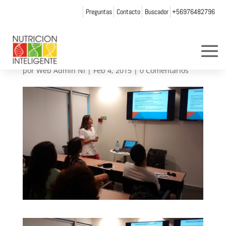
Preguntas
Contacto
Buscador
+56976482796
IMG_20150203_20241902
4
por
Web Admin NI
|
Feb 4, 2015
|
0 Comentarios