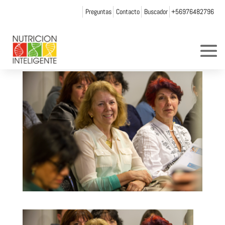
Preguntas
Contacto
Buscador
+56976482796
11
por
Web Admin NI
|
Nov 25, 2015
|
0 Comentarios