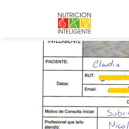
Claudia Bustos
por
andrea chicurel
|
Dic 3, 2013
|
0 Comentar