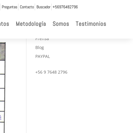
Preguntas
Contacto
Buscador
+56976482796

ntos
Metodología
Somos
Testimonios
CONVENIOS
Prensa
Blog
PAYPAL
+56 9 7648 2796