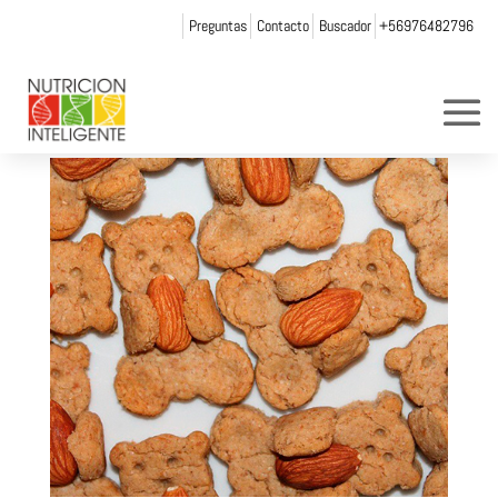
Preguntas
Contacto
Buscador
+56976482796
GALLETAS
por
Web Admin NI
|
Dic 26, 2014
|
0 Comentarios