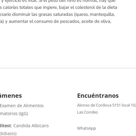
ejercicio es vital. Si el peso del niño es normal, hay que
alorías totales que ingiere, bajar el colesterol de la dieta
sario disminuir las grasas saturadas (queso, mantequilla,
ería) y aumentar el consumo de pescados, aceite de oliva,
ámenes
Encuéntranos
Alonso de Cordova 5151 local 10
 Examen de Alimentos
Las Condes
amatorios (IgG)
itest
: Candida Albicans
WhatsApp
didiasis)