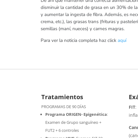
De ahí que mantener una correcta alimentación y 
disminuir la cantidad de grasa en un 30% de las c
y aumentar la ingesta de fibra. Además, es nece
crema, etc.), las grasas trans (frituras y pastel
semillas (maní, nueces) y carnes magras.
Para ver la noticia completa haz click
aquí
Tratamientos
Ex
PROGRAMAS DE 90 DÍAS
FIT
:
Programa ORIGEN- Epigenética
:
infl
Examen de Grupo sanguíneo +
Cand
FUT2 + 6 controles
(can