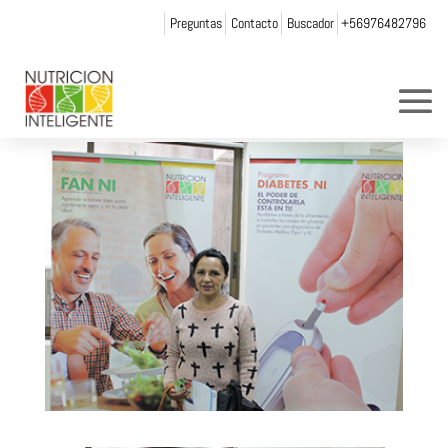
Preguntas
Contacto
Buscador
+56976482796
5
por
Web Admin NI
|
Nov 16, 2015
|
0 Comentarios