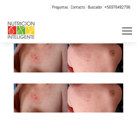
Preguntas
Contacto
Buscador
+56976482796
alergia2
por
Web Admin NI
|
Ago 10, 2015
|
0 Comentarios