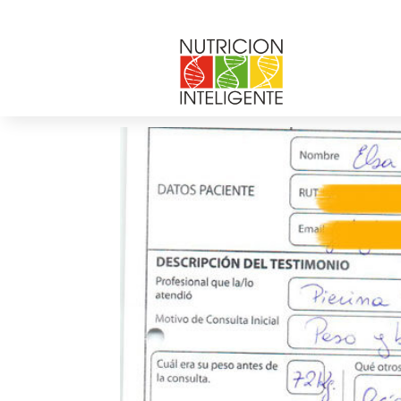
elsa_fabiola
por
andrea chicurel
|
Nov 8, 2013
|
0 Comenta