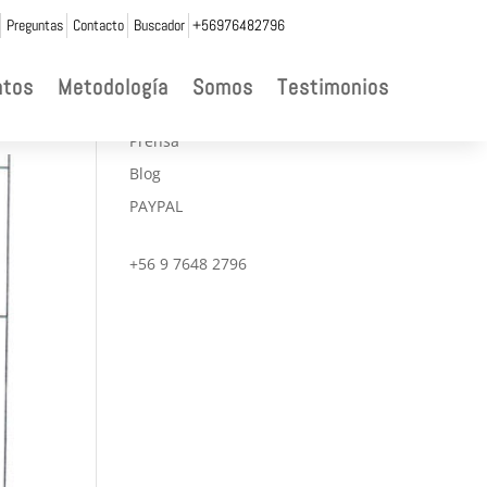
Preguntas
Contacto
Buscador
+56976482796

ntos
Metodología
Somos
Testimonios
CONVENIOS
Prensa
Blog
PAYPAL
+56 9 7648 2796