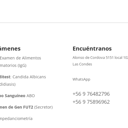
ámenes
Encuéntranos
Alonso de Cordova 5151 local 10
 Examen de Alimentos
Las Condes
amatorios (IgG)
itest
: Candida Albicans
WhatsApp
didiasis)
+56 9 76482796
po Sanguíneo
ABO
+56 9 75896962
men de Gen FUT2
(Secretor)
impedanciometría