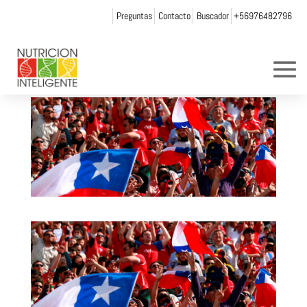
Preguntas
Contacto
Buscador
+56976482796
fan2
por
Web Admin NI
|
Jun 3, 2015
|
0 Comentarios