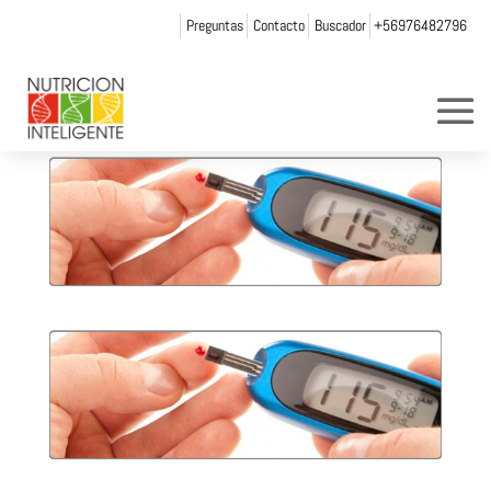
Preguntas
Contacto
Buscador
+56976482796
diabetes2
por
Web Admin NI
|
Nov 26, 2014
|
0 Comentarios