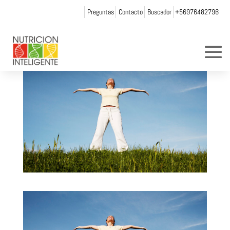
Preguntas
Contacto
Buscador
+56976482796
por
Web Admin NI
|
Jul 23, 2014
|
0 Comentarios