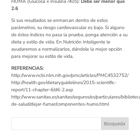
HOMA (Glucosa x insulina /405):
Debe ser menor que
2.6
Si sus resultados se enmarcan dentro de estos
parámetros, su riesgo cardiovascular es bajo. Si alguno
de éstos índices no pasa la prueba, ponga atención a su
dieta y estilo de vida. En Nutrición Inteligente le
ayudaremos a normalizarlos, dándole la mejor opción
para mejorar su estilo de vida.
REFERENCIAS:
http://www.ncbi.nlm.nih.gov/pmc/articles/PMC4532752/
http://health.gov/dietaryguidelines/2015-scientific-
report/11-chapter-6/d6-2.asp
http://www.sanitas.es/sanitas/seguros/es/particulares/bibliotec
de-salud/dejar-fumar/componentes-humo.html