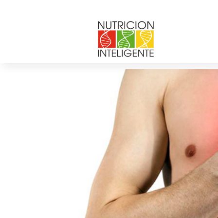
enfermedades-cardio
por
Web Admin NI
|
Feb 10, 2016
|
0 Comenta