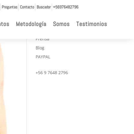
Preguntas
Contacto
Buscador
+56976482796

ntos
Metodología
Somos
Testimonios
CONVENIOS
Prensa
Blog
PAYPAL
+56 9 7648 2796