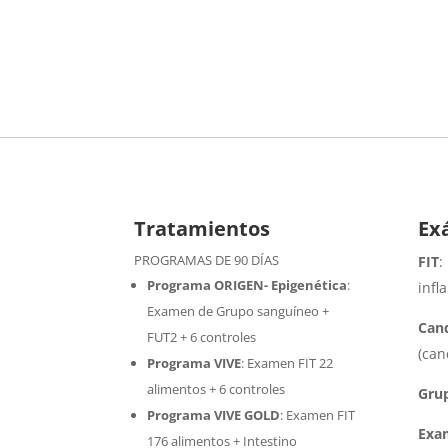
Tratamientos
Ex
PROGRAMAS DE 90 DÍAS
FIT
:
Programa ORIGEN- Epigenética
:
infl
Examen de Grupo sanguíneo +
Cand
FUT2 + 6 controles
(can
Programa VIVE
:
Examen FIT 22
alimentos + 6 controles
Gru
Programa VIVE GOLD
: Examen FIT
Exa
176 alimentos + Intestino