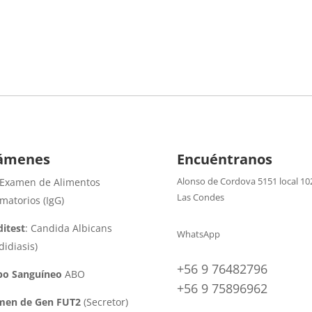
ámenes
Encuéntranos
Alonso de Cordova 5151 local 10
 Examen de Alimentos
Las Condes
amatorios (IgG)
itest
: Candida Albicans
WhatsApp
didiasis)
+56 9 76482796
po Sanguíneo
ABO
+56 9 75896962
men de Gen FUT2
(Secretor)