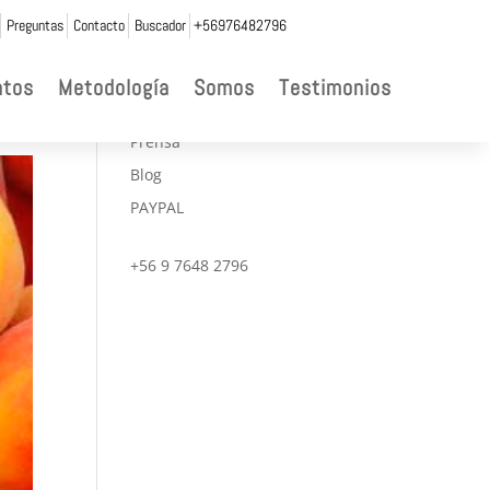
Preguntas
Contacto
Buscador
+56976482796

ntos
Metodología
Somos
Testimonios
CONVENIOS
Prensa
Blog
PAYPAL
+56 9 7648 2796