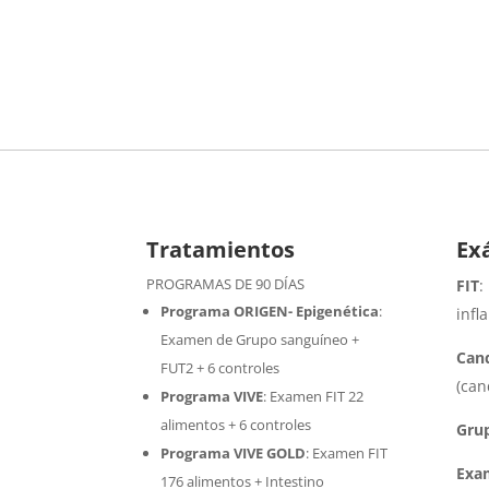
Tratamientos
Ex
PROGRAMAS DE 90 DÍAS
FIT
:
Programa ORIGEN- Epigenética
:
infl
Examen de Grupo sanguíneo +
Cand
FUT2 + 6 controles
(can
Programa VIVE
:
Examen FIT 22
alimentos + 6 controles
Gru
Programa VIVE GOLD
: Examen FIT
Exa
176 alimentos + Intestino