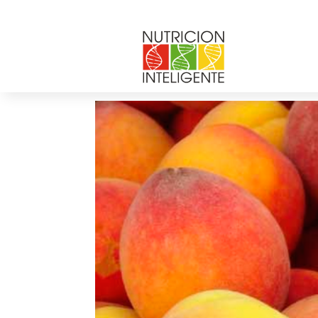
duraznos
por
Web Admin NI
|
Nov 4, 2016
|
0 Comentar