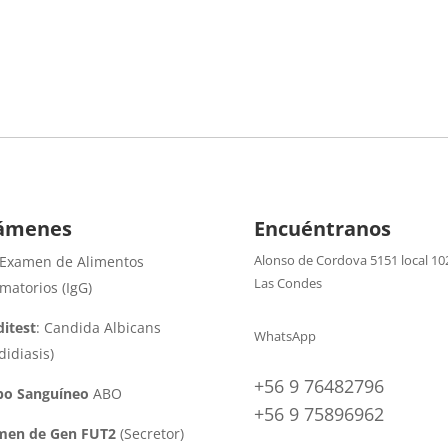
ámenes
Encuéntranos
Alonso de Cordova 5151 local 10
 Examen de Alimentos
Las Condes
amatorios (IgG)
itest
: Candida Albicans
WhatsApp
didiasis)
+56 9 76482796
po Sanguíneo
ABO
+56 9 75896962
men de Gen FUT2
(Secretor)