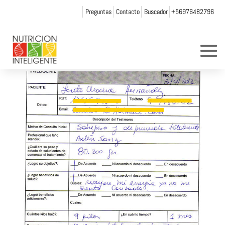
Preguntas
Contacto
Buscador
+56976482796
Loreto Aracena
por
andrea chicurel
|
Dic 3, 2013
|
0 Comentarios