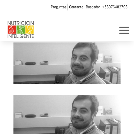
Preguntas
Contacto
Buscador
+56976482796
manuel
por
Web Admin NI
|
Ene 10, 2014
|
0 Comentarios