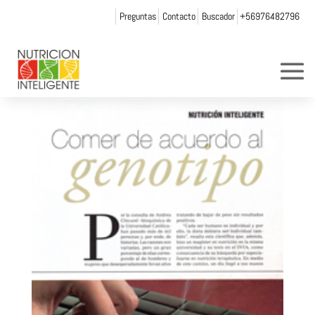
Preguntas
Contacto
Buscador
+56976482796
entrevista1_chica
por
andrea chicurel
|
Oct 15, 2013
|
0 Comentarios