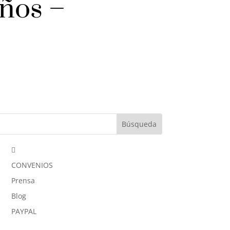
iños –

CONVENIOS
Prensa
Blog
PAYPAL