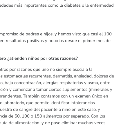
edades más importantes como la diabetes o la enfermedad
promiso de padres e hijos, y hemos visto que casi el 100
en resultados positivos y notorios desde el primer mes de
ero ¿atienden niños por otras razones?
ros por razones que uno no siempre asocia a la
es estomacales recurrentes, dermatitis, ansiedad, dolores de
, baja concentración, alergias respiratorias y asma, entre
tación y comenzar a tomar ciertos suplementos (minerales y
sorprendentes. También contamos con un examen único en
laboratorio, que permite identificar intolerancias
uestra de sangre del paciente o niño en este caso, y
ncia de 50, 100 o 150 alimentos por separado. Con los
auta de alimentación, y de paso eliminar muchas veces