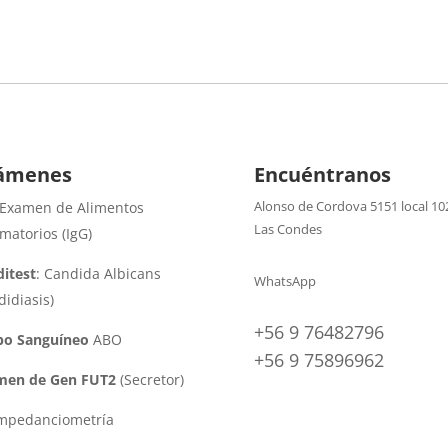
ámenes
Encuéntranos
Alonso de Cordova 5151 local 10
 Examen de Alimentos
Las Condes
amatorios (IgG)
itest
: Candida Albicans
WhatsApp
didiasis)
+56 9 76482796
po Sanguíneo
ABO
+56 9 75896962
men de Gen FUT2
(Secretor)
impedanciometría