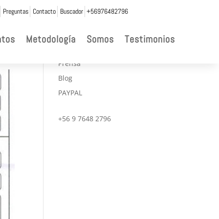
Preguntas
Contacto
Buscador
+56976482796

ntos
Metodología
Somos
Testimonios
CONVENIOS
Prensa
Blog
PAYPAL
+56 9 7648 2796