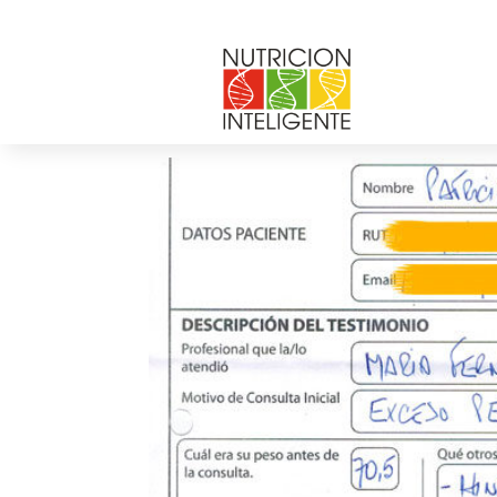
Patricia_Aris
por
andrea chicurel
|
Nov 14, 2013
|
0 Coment