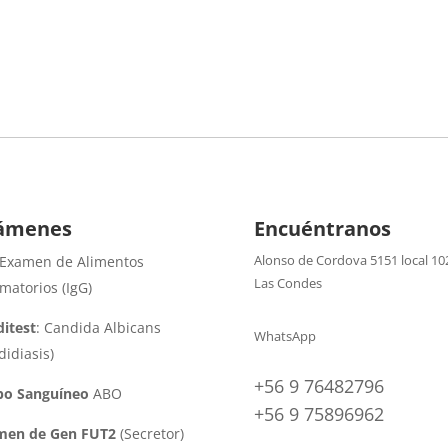
ámenes
Encuéntranos
Alonso de Cordova 5151 local 10
 Examen de Alimentos
Las Condes
amatorios (IgG)
itest
: Candida Albicans
WhatsApp
didiasis)
+56 9 76482796
po Sanguíneo
ABO
+56 9 75896962
men de Gen FUT2
(Secretor)