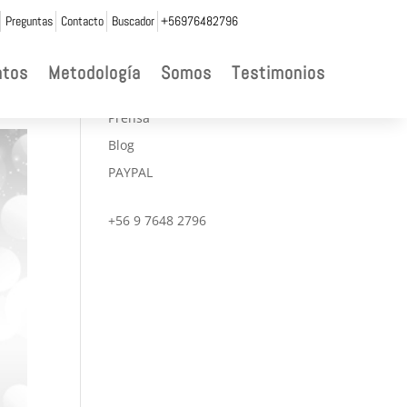
Preguntas
Contacto
Buscador
+56976482796

ntos
Metodología
Somos
Testimonios
CONVENIOS
Prensa
Blog
PAYPAL
+56 9 7648 2796