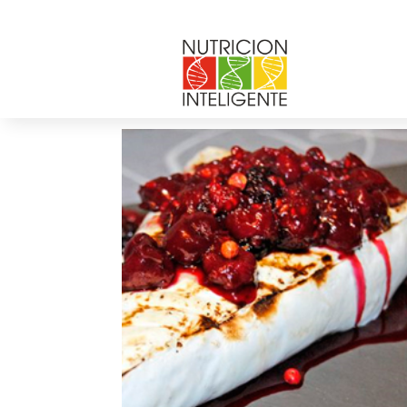
aperotivo
por
Web Admin NI
|
Dic 21, 2016
|
0 Comentar