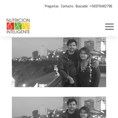
Preguntas
Contacto
Buscador
+56976482796
manuel
por
Web Admin NI
|
Mar 25, 2014
|
0 Comentarios