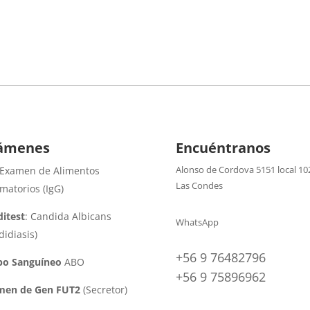
ámenes
Encuéntranos
Alonso de Cordova 5151 local 10
 Examen de Alimentos
Las Condes
amatorios (IgG)
itest
: Candida Albicans
WhatsApp
didiasis)
+56 9 76482796
po Sanguíneo
ABO
+56 9 75896962
men de Gen FUT2
(Secretor)