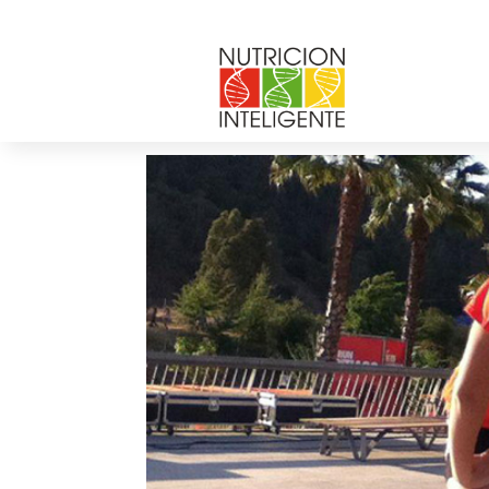
foto_ENTREVISTA
por
Web Admin NI
|
Abr 7, 2014
|
0 Comentar