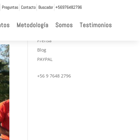
Preguntas
Contacto
Buscador
+56976482796

ntos
Metodología
Somos
Testimonios
CONVENIOS
Prensa
Blog
PAYPAL
+56 9 7648 2796