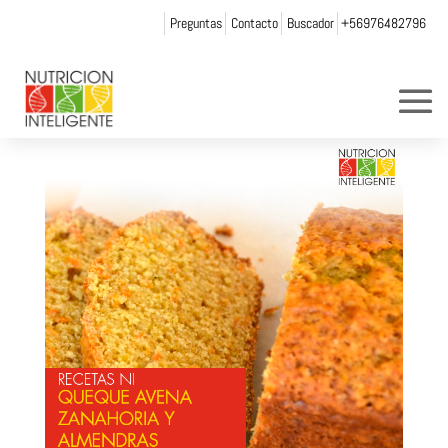
Preguntas
Contacto
Buscador
+56976482796
recetas_queque
por
Web Admin NI
|
Abr 7, 2015
|
0 Comentarios