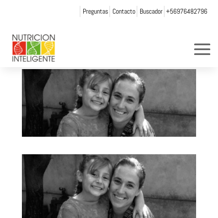
Preguntas
Contacto
Buscador
+56976482796
manuel
por
Web Admin NI
|
Ene 10, 2014
|
0 Comentarios