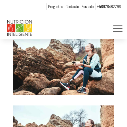
Preguntas
Contacto
Buscador
+56976482796
por
Web Admin NI
|
Dic 1, 2021