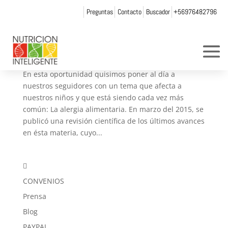
Preguntas
Contacto
Buscador
+56976482796
El cambiante mundo de la Alergia Alimentaria
en niños.
por
Web Admin NI
|
Ago 10, 2015
|
Artículos
En esta oportunidad quisimos poner al día a
nuestros seguidores con un tema que afecta a
nuestros niños y que está siendo cada vez más
común: La alergia alimentaria. En marzo del 2015, se
publicó una revisión científica de los últimos avances
en ésta materia, cuyo...

CONVENIOS
Prensa
Blog
PAYPAL