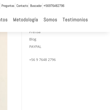
Preguntas
Contacto
Buscador
+56976482796

ntos
Metodología
Somos
Testimonios
CONVENIOS
Prensa
Blog
PAYPAL
+56 9 7648 2796