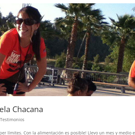
ela Chacana
,
Testimonios
 límites. Con la alimentación es posible! Llevo un mes y medio e