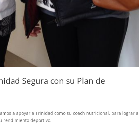
inidad Segura con su Plan de
mos a apoyar a Trinidad como su coach nutricional, para lograr a
 su rendimiento deportivo.