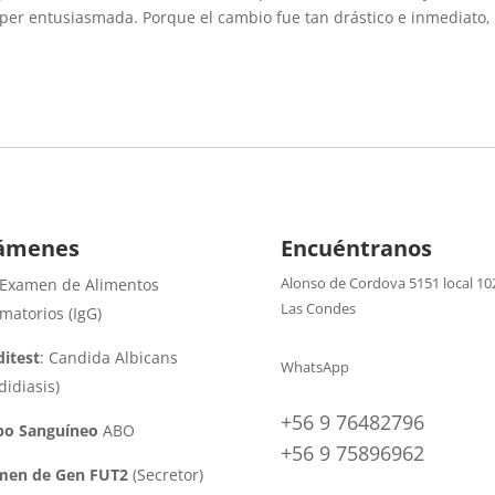
súper entusiasmada. Porque el cambio fue tan drástico e inmediato,
ámenes
Encuéntranos
Alonso de Cordova 5151 local 10
 Examen de Alimentos
Las Condes
amatorios (IgG)
itest
: Candida Albicans
WhatsApp
didiasis)
+56 9 76482796
po Sanguíneo
ABO
+56 9 75896962
men de Gen FUT2
(Secretor)