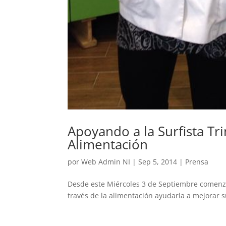
Apoyando a la Surfista Tr
Alimentación
por
Web Admin NI
|
Sep 5, 2014
|
Prensa
Desde este Miércoles 3 de Septiembre comenza
través de la alimentación ayudarla a mejorar