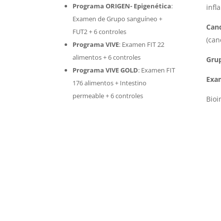
Programa ORIGEN- Epigenética
:
infl
Examen de Grupo sanguíneo +
Cand
FUT2 + 6 controles
(can
Programa VIVE
:
Examen FIT 22
alimentos + 6 controles
Gru
Programa VIVE GOLD
: Examen FIT
Exa
176 alimentos + Intestino
permeable + 6 controles
Bio