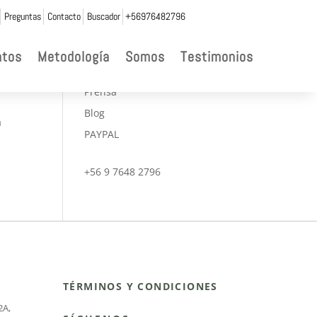
Preguntas
Contacto
Buscador
+56976482796

ntos
Metodología
Somos
Testimonios
CONVENIOS
Prensa
Blog
a
PAYPAL
+56 9 7648 2796
TÉRMINOS Y CONDICIONES
2A
,