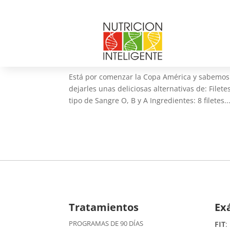
Recetas Especial Copa Am
por
Web Admin NI
|
Jun 3, 2015
|
Recetas
Está por comenzar la Copa América y sabemos
dejarles unas deliciosas alternativas de: File
tipo de Sangre O, B y A Ingredientes: 8 filetes..
Tratamientos
Ex
PROGRAMAS DE 90 DÍAS
FIT
: