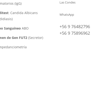
Las Condes
amatorios (IgG)
itest
: Candida Albicans
WhatsApp
didiasis)
+56 9 76482796
po Sanguíneo
ABO
+56 9 75896962
men de Gen FUT2
(Secretor)
impedanciometría