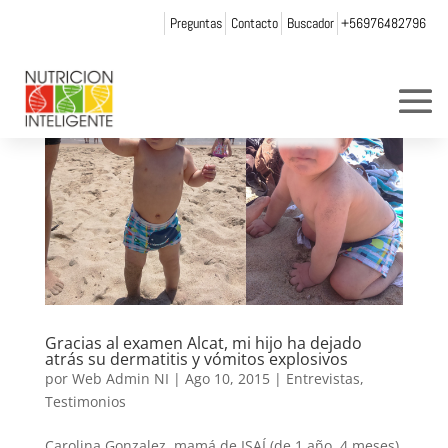
Preguntas
Contacto
Buscador
+56976482796
Gracias al examen Alcat, mi hijo ha dejado
atrás su dermatitis y vómitos explosivos
por
Web Admin NI
|
Ago 10, 2015
|
Entrevistas
,
Testimonios
Carolina Gonzalez, mamá de ISAÍ (de 1 año, 4 meses)