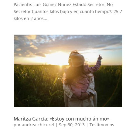
Paciente: Luis Gómez Nuñez Estado Secretor: No
Secretor Cuantos kilos bajó y en cuánto tiempo?: 25,7
kilos en 2 años...
Maritza García: «Estoy con mucho ánimo»
por
andrea chicurel
|
Sep 30, 2013
|
Testimonios