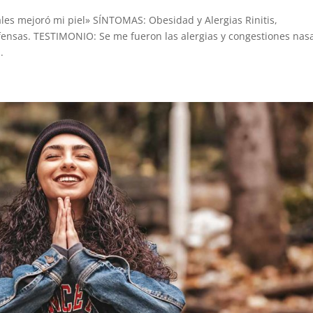
ales mejoró mi piel» SÍNTOMAS: Obesidad y Alergias Rinitis,
efensas. TESTIMONIO: Se me fueron las alergias y congestiones nas
.