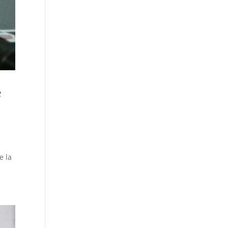
e
e la