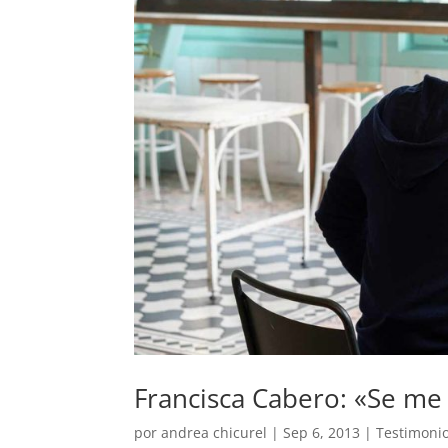
Francisca Cabero: «Se me 
por
andrea chicurel
|
Sep 6, 2013
|
Testimoni