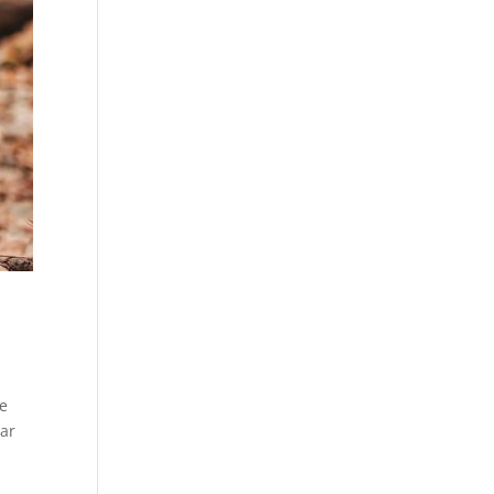
de
mar