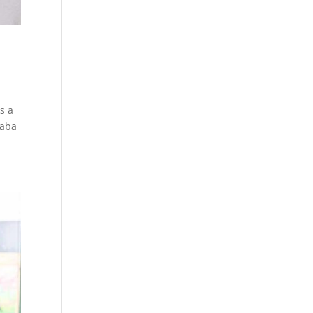
s a
taba