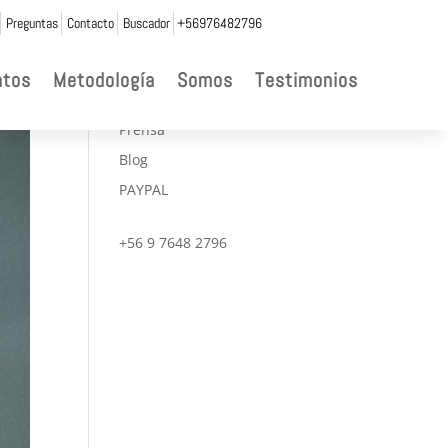
Preguntas
Contacto
Buscador
+56976482796

ntos
Metodología
Somos
Testimonios
CONVENIOS
Prensa
Blog
PAYPAL
+56 9 7648 2796