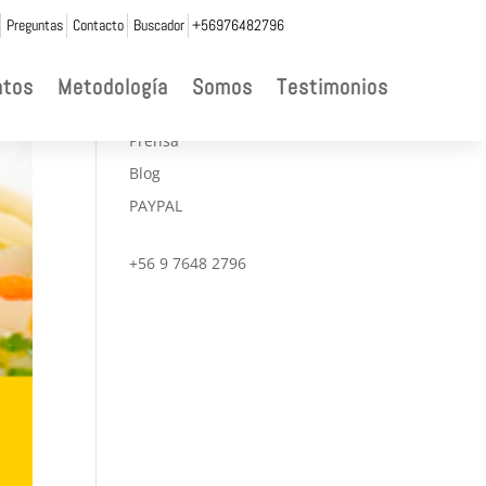
Preguntas
Contacto
Buscador
+56976482796

ntos
Metodología
Somos
Testimonios
CONVENIOS
Prensa
Blog
PAYPAL
+56 9 7648 2796