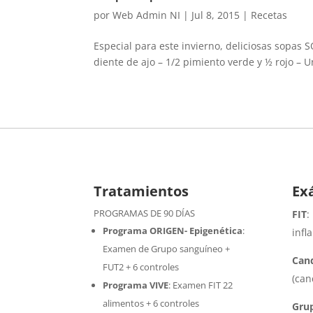
por
Web Admin NI
|
Jul 8, 2015
|
Recetas
Especial para este invierno, deliciosas sopas
diente de ajo – 1/2 pimiento verde y ½ rojo – U
Tratamientos
Ex
PROGRAMAS DE 90 DÍAS
FIT
:
Programa ORIGEN- Epigenética
:
infl
Examen de Grupo sanguíneo +
Cand
FUT2 + 6 controles
(can
Programa VIVE
:
Examen FIT 22
alimentos + 6 controles
Gru