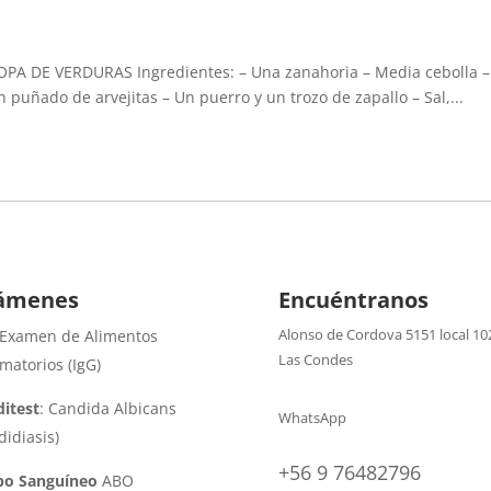
 SOPA DE VERDURAS Ingredientes: – Una zanahoria – Media cebolla 
n puñado de arvejitas – Un puerro y un trozo de zapallo – Sal,...
ámenes
Encuéntranos
Alonso de Cordova 5151 local 10
 Examen de Alimentos
Las Condes
amatorios (IgG)
itest
: Candida Albicans
WhatsApp
didiasis)
+56 9 76482796
po Sanguíneo
ABO