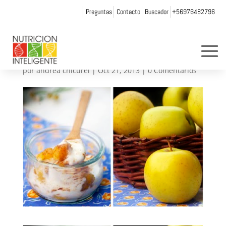
Preguntas
Contacto
Buscador
+56976482796
postre de manzana
yogourt
por
andrea chicurel
|
Oct 21, 2013
|
0 Comentarios