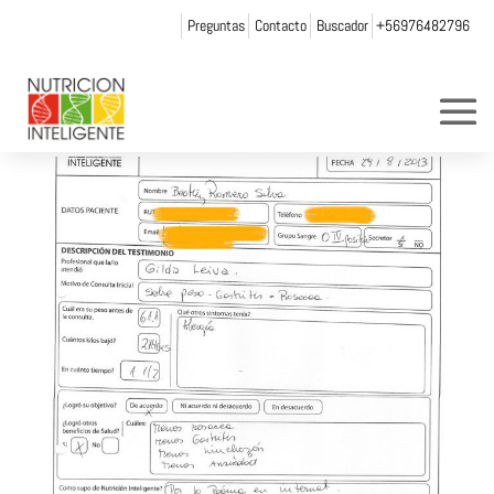
Preguntas
Contacto
Buscador
+56976482796
beatriz_romero
por
andrea chicurel
|
Nov 14, 2013
|
0 Comentarios