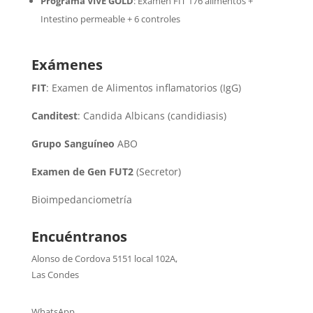
Programa VIVE GOLD
: Examen FIT 176 alimentos +
Intestino permeable + 6 controles
Exámenes
FIT
: Examen de Alimentos inflamatorios (IgG)
Canditest
: Candida Albicans (candidiasis)
Grupo Sanguíneo
ABO
Examen de Gen FUT2
(Secretor)
Bioimpedanciometría
Encuéntranos
Alonso de Cordova 5151 local 102A
,
Las Condes
WhatsApp