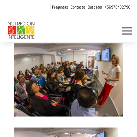
Preguntas
Contacto
Buscador
+56976482796
13
por
Web Admin NI
|
Nov 25, 2015
|
0 Comentarios