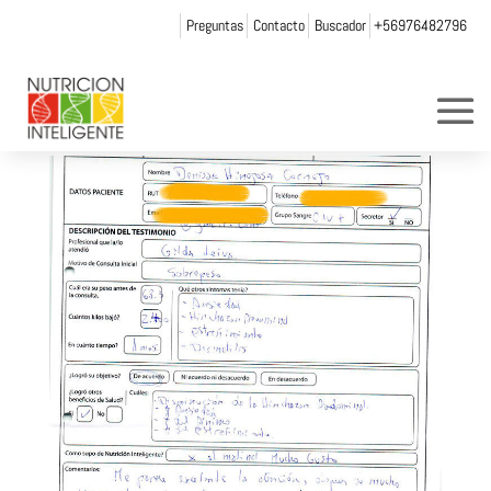
Preguntas
Contacto
Buscador
+56976482796
denise_hinojosa
por
andrea chicurel
|
Nov 8, 2013
|
0 Comentarios