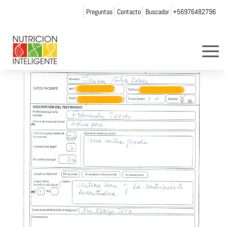
Preguntas
Contacto
Buscador
+56976482796
javiera_silva
por
andrea chicurel
|
Nov 8, 2013
|
0 Comentarios