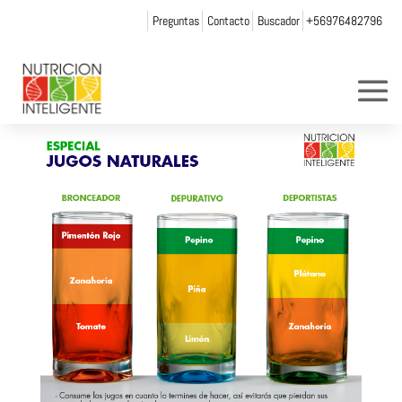
Preguntas
Contacto
Buscador
+56976482796
jugos_naturales
por
Web Admin NI
|
Dic 10, 2014
|
0 Comentarios