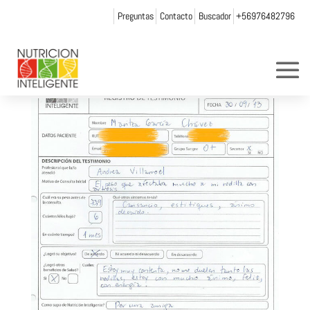
Preguntas
Contacto
Buscador
+56976482796
maritza_garcia
por
andrea chicurel
|
Nov 14, 2013
|
0 Comentarios