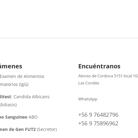
ámenes
Encuéntranos
Alonso de Cordova 5151 local 10
 Examen de Alimentos
Las Condes
amatorios (IgG)
itest
: Candida Albicans
WhatsApp
didiasis)
+56 9 76482796
po Sanguíneo
ABO
+56 9 75896962
men de Gen FUT2
(Secretor)