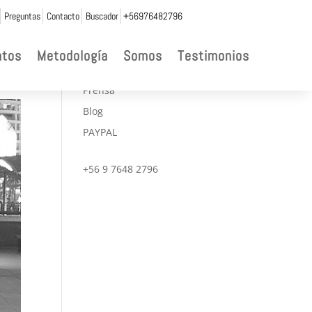
Preguntas
Contacto
Buscador
+56976482796

ntos
Metodología
Somos
Testimonios
CONVENIOS
Prensa
Blog
PAYPAL
+56 9 7648 2796