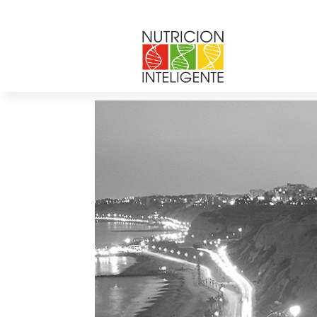
manuel
por
Web Admin NI
|
Mar 25, 2014
|
0 Comenta